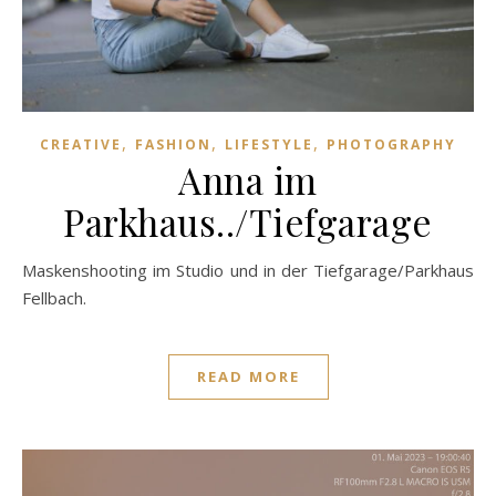
,
,
,
CREATIVE
FASHION
LIFESTYLE
PHOTOGRAPHY
Anna im
Parkhaus../Tiefgarage
Maskenshooting im Studio und in der Tiefgarage/Parkhaus
Fellbach.
READ MORE