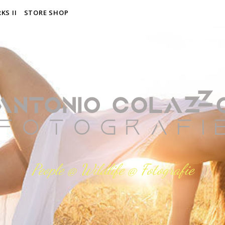
KS II
STORE SHOP
People @ Wildlife @ Fotografie