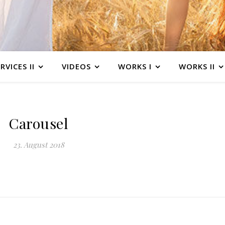
RVICES II
VIDEOS
WORKS I
WORKS II
Carousel
23. August 2018